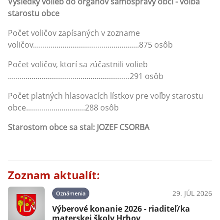
Výsledky volieb do orgánov samosprávy obcí - voľba
starostu obce
Počet voličov zapísaných v zozname
voličov......................................................875 osôb
Počet voličov, ktorí sa zúčastnili volieb
..............................................................291 osôb
Počet platných hlasovacích lístkov pre voľby starostu
obce..............................288 osôb
Starostom obce sa stal: JOZEF CSORBA
Zoznam aktualít:
29. JÚL 2026
Oznámenia
Výberové konanie 2026 - riaditeľ/ka
materskej školy Hrhov