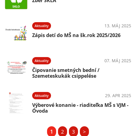
Zber SKLA
13. MÁJ 2025
Aktuality
Zápis detí do MŠ na šk.rok 2025/2026
07. MÁJ 2025
Aktuality
Čipovanie smetných bední /
Szemeteskukák csippelése
29. APR 2025
Aktuality
Výberové konanie - riaditeľka MŠ s VJM -
Óvoda
1
2
3
>