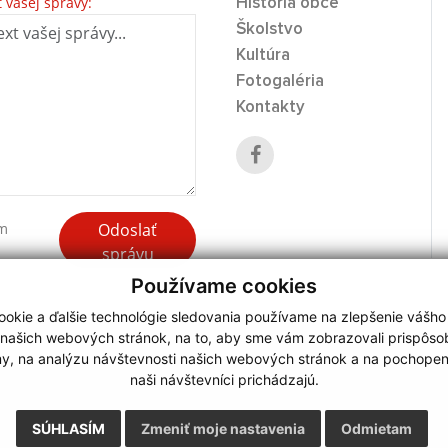
t vašej správy:
História obce
Školstvo
Kultúra
Fotogaléria
Kontakty
Odoslať
ím
správu
Používame cookies
okie a ďalšie technológie sledovania používame na zlepšenie vášho
 našich webových stránok, na to, aby sme vám zobrazovali prispôs
my, na analýzu návštevnosti našich webových stránok a na pochopeni
webdesign
|
naši návštevníci prichádzajú.
.
,
o.
,
SÚHLASÍM
Zmeniť moje nastavenia
Odmietam