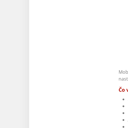
Mobi
nast
Čo 