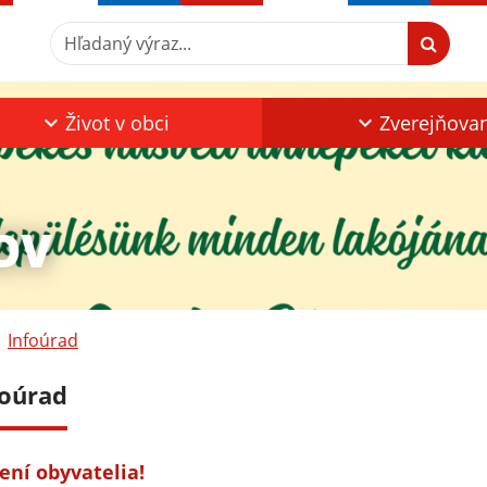
Hľadaný výraz...
Život v obci
Zverejňova
OV
Infoúrad
foúrad
ení obyvatelia!