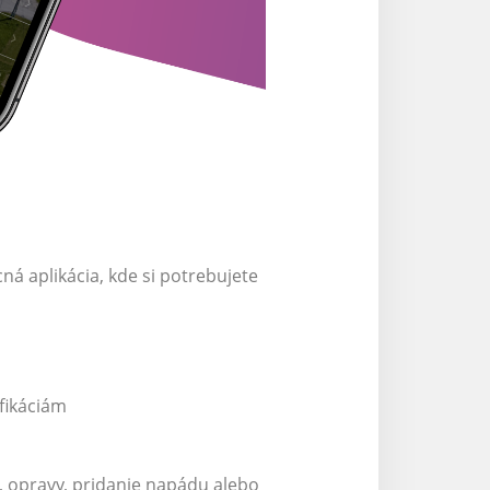
ná aplikácia, kde si potrebujete
fikáciám
, opravy, pridanie napádu alebo