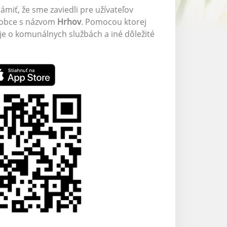
miť, že sme zaviedli pre užívateľov
j obce s názvom
Hrhov
. Pomocou ktorej
aje o komunálnych službách a iné dôležité