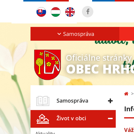
Samospráva
Oficiálne stránky
OBEC HRH
Samospráva
In
Život v obci
Váž
Aktuality