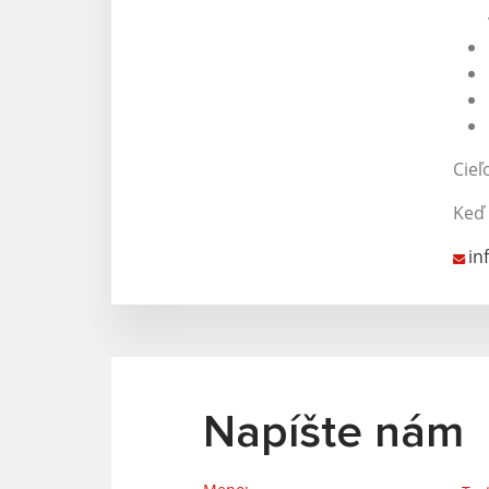
Cieľ
Keď 
in
Napíšte nám