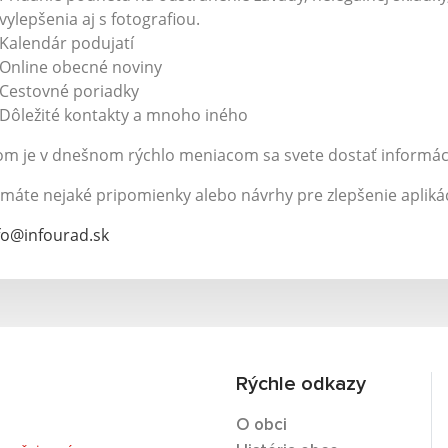
vylepšenia aj s fotografiou.
Kalendár podujatí
Online obecné noviny
Cestovné poriadky
Dôležité kontakty a mnoho iného
om je v dnešnom rýchlo meniacom sa svete dostať informáci
máte nejaké pripomienky alebo návrhy pre zlepšenie aplikác
fo@infourad.sk
Rýchle odkazy
O obci