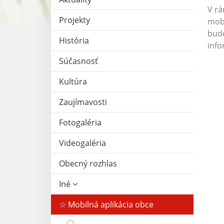
V rá
Projekty
mobi
bude
História
info
Súčasnosť
Kultúra
Zaujímavosti
Fotogaléria
Videogaléria
Obecný rozhlas
Iné
☆ Mobilná aplikácia obce