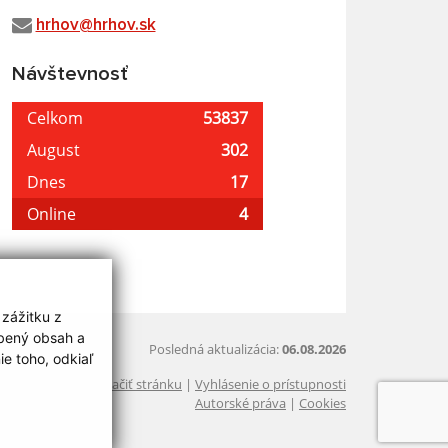
hrhov@hrhov.sk
Návštevnosť
 zážitku z
obený obsah a
Posledná aktualizácia:
06.08.2026
e toho, odkiaľ
Vytlačiť stránku
|
Vyhlásenie o prístupnosti
Autorské práva
|
Cookies