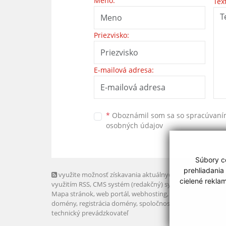
Meno:
Tex
Priezvisko:
E-mailová adresa:
*
Oboznámil som sa so
spracúvan
osobných údajov
Súbory co
prehliadania
využite možnosť získavania aktuálnych informácií s
cielené rekla
využitím RSS
, CMS systém (redakčný) systém ECHELON 2,
Mapa stránok
,
web portál
,
webhosting
,
webex.digital, s.r.o
domény
,
registrácia domény
,
spoločnosť webex.digital, s.r.
technický prevádzkovateľ