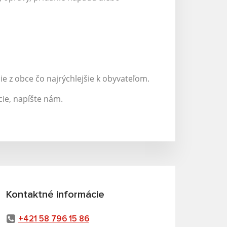
e z obce čo najrýchlejšie k obyvateľom.
ie, napíšte nám.
Kontaktné informácie
+421 58 796 15 86