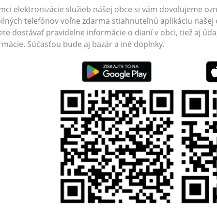
mci elektronizácie služieb nášej obce si vám dovoľujeme ozná
lných telefónov voľne zdarma stiahnuteľnú aplikáciu naše
te dostávať pravidelne informácie o dianí v obci, tiež aj úd
rmácie. Súčasťou bude aj bazár a iné doplnky.