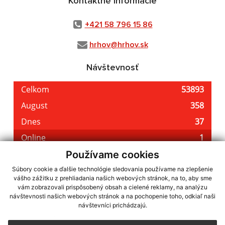
Kontaktné informácie
+421 58 796 15 86
hrhov@hrhov.sk
Návštevnosť
Používame cookies
Súbory cookie a ďalšie technológie sledovania používame na zlepšenie
vášho zážitku z prehliadania našich webových stránok, na to, aby sme
využite možnosť získavania aktuálnych informácií s využitím RSS
,
vám zobrazovali prispôsobený obsah a cielené reklamy, na analýzu
CMS systém (redakčný) systém ECHELON 2,
Mapa stránok
,
web portál
,
návštevnosti našich webových stránok a na pochopenie toho, odkiaľ naši
návštevníci prichádzajú.
webhosting
,
webex.digital, s.r.o.
,
domény
,
registrácia domény
,
spoločnosť webex.digital, s.r.o.
,
technický prevádzkovateľ