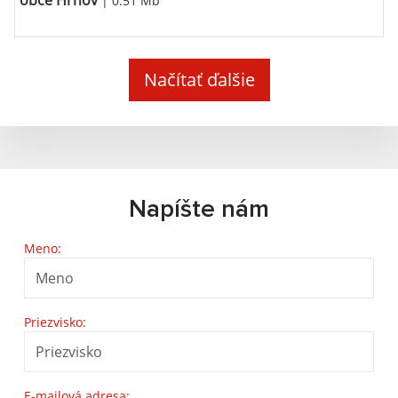
obce Hrhov
| 0.51 Mb
Načítať ďalšie
Napíšte nám
Meno:
Priezvisko:
E-mailová adresa: