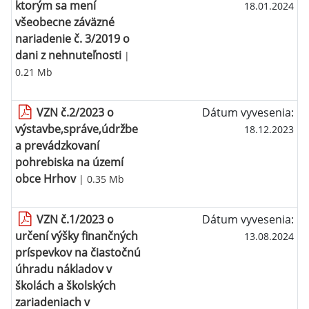
ktorým sa mení
18.01.2024
všeobecne záväzné
nariadenie č. 3/2019 o
dani z nehnuteľnosti
|
0.21 Mb
VZN č.2/2023 o
Dátum vyvesenia:
výstavbe,správe,údržbe
18.12.2023
a prevádzkovaní
pohrebiska na území
obce Hrhov
| 0.35 Mb
VZN č.1/2023 o
Dátum vyvesenia:
určení výšky finančných
13.08.2024
príspevkov na čiastočnú
úhradu nákladov v
školách a školských
zariadeniach v