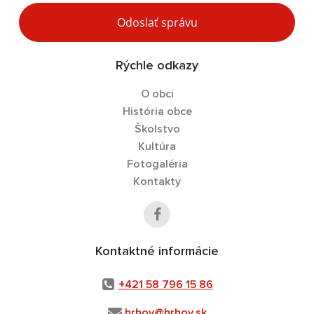
Odoslať správu
Rýchle odkazy
O obci
História obce
Školstvo
Kultúra
Fotogaléria
Kontakty
Kontaktné informácie
+421 58 796 15 86
hrhov@hrhov.sk