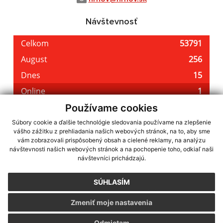
Návštevnosť
Používame cookies
Súbory cookie a ďalšie technológie sledovania používame na zlepšenie
vášho zážitku z prehliadania našich webových stránok, na to, aby sme
využite možnosť získavania aktuálnych informácií s využitím RSS
,
vám zobrazovali prispôsobený obsah a cielené reklamy, na analýzu
CMS systém (redakčný) systém ECHELON 2,
Mapa stránok
,
web portál
,
návštevnosti našich webových stránok a na pochopenie toho, odkiaľ naši
návštevníci prichádzajú.
webhosting
,
webex.digital, s.r.o.
,
domény
,
registrácia domény
,
spoločnosť webex.digital, s.r.o.
,
technický prevádzkovateľ
SÚHLASÍM
Posledná aktualizácia:
06.08.2026
Zmeniť moje nastavenia
Vytlačiť stránku
|
Vyhlásenie o prístupnosti
Autorské práva
|
Cookies
Odmietam