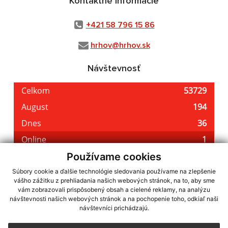
Kontaktné informácie
+421 58 796 15 86
hrhov@hrhov.sk
Návštevnosť
Používame cookies
Súbory cookie a ďalšie technológie sledovania používame na zlepšenie
vášho zážitku z prehliadania našich webových stránok, na to, aby sme
využite možnosť získavania aktuálnych informácií s využitím RSS
,
vám zobrazovali prispôsobený obsah a cielené reklamy, na analýzu
CMS systém (redakčný) systém ECHELON 2,
Mapa stránok
,
web portál
,
návštevnosti našich webových stránok a na pochopenie toho, odkiaľ naši
návštevníci prichádzajú.
webhosting
,
webex.digital, s.r.o.
,
domény
,
registrácia domény
,
spoločnosť webex.digital, s.r.o.
,
technický prevádzkovateľ