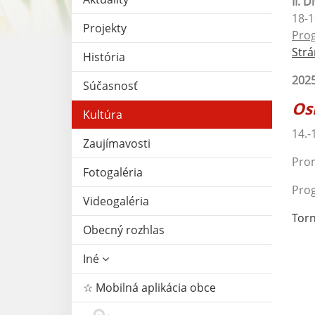
II. 
18-1
Projekty
Pro
Strá
História
202
Súčasnosť
Os
Kultúra
14.-
Zaujímavosti
Prom
Fotogaléria
Pro
Videogaléria
Torn
Obecný rozhlas
Iné
☆ Mobilná aplikácia obce