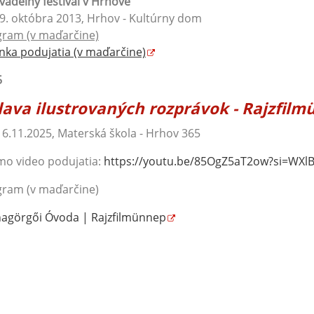
Divadelný festival v Hrhove
9. októbra 2013, Hrhov - Kultúrny dom
gram (v maďarčine)
nka podujatia (v maďarčine)
5
lava ilustrovaných rozprávok - Rajzfil
16.11.2025, Materská škola - Hrhov 365
o video podujatia:
https://youtu.be/85OgZ5aT2ow?
si=WXl
gram (v maďarčine)
agörgői Óvoda | Rajzfilmünnep