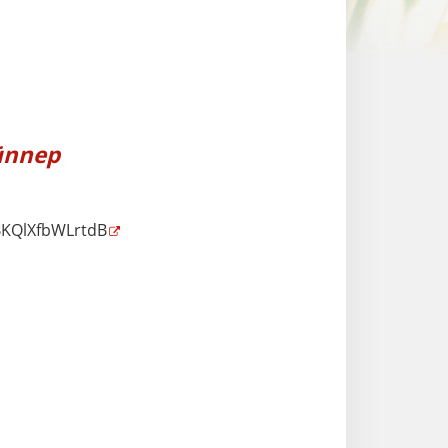
münnep
BKQlXfbWLrtdB