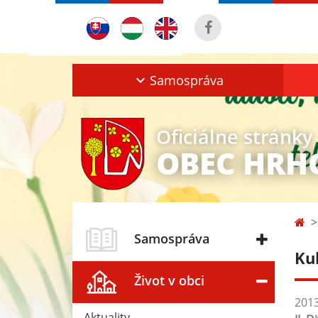
Samospráva
Oficiálne stránky
OBEC HRH
Samospráva
Ku
Život v obci
201
Aktuality