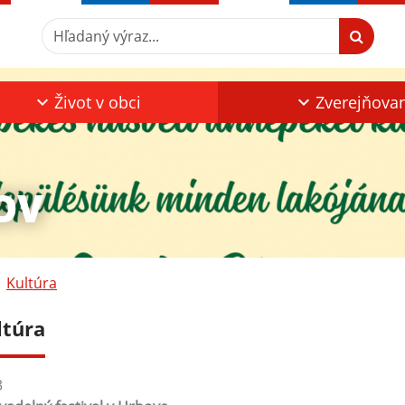
Hľadaný výraz...
Život v obci
Zverejňova
OV
Kultúra
ltúra
3