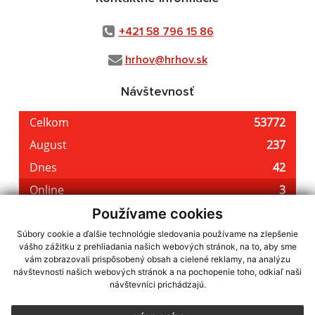
+421 58 796 15 86
hrhov@hrhov.sk
Návštevnosť
Používame cookies
Súbory cookie a ďalšie technológie sledovania používame na zlepšenie
vášho zážitku z prehliadania našich webových stránok, na to, aby sme
využite možnosť získavania aktuálnych informácií s využitím RSS
,
vám zobrazovali prispôsobený obsah a cielené reklamy, na analýzu
CMS systém (redakčný) systém ECHELON 2,
Mapa stránok
,
web portál
,
návštevnosti našich webových stránok a na pochopenie toho, odkiaľ naši
návštevníci prichádzajú.
webhosting
,
webex.digital, s.r.o.
,
domény
,
registrácia domény
,
spoločnosť webex.digital, s.r.o.
,
technický prevádzkovateľ