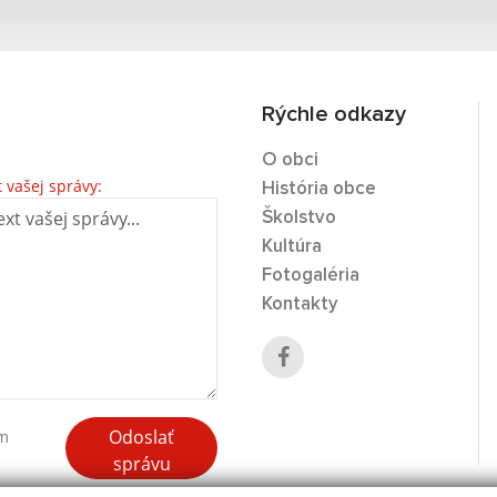
Rýchle odkazy
O obci
t vašej správy:
História obce
Školstvo
Kultúra
Fotogaléria
Kontakty
Odoslať
ím
správu