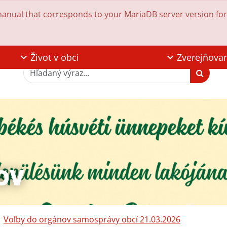
anual that corresponds to your MariaDB server version for t
Život v obci
Zverejňova
Hľadaný výraz...
OV
Voľby do orgánov samosprávy obcí 21.03.2026