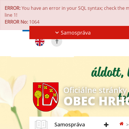
ERROR:
You have an error in your SQL syntax; check the m
line 1!
ERROR No:
1064
Samospráva
Oficiálne stránky
OBEC HRH
Samospráva