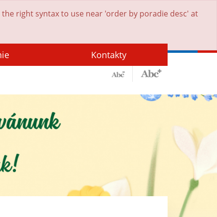
he right syntax to use near 'order by poradie desc' at
nie
Kontakty