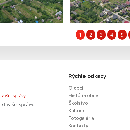
1
2
3
4
5
Rýchle odkazy
O obci
t vašej správy:
História obce
Školstvo
Kultúra
Fotogaléria
Kontakty