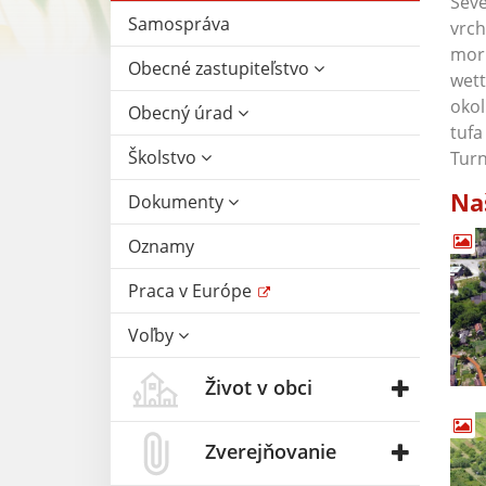
Seve
Samospráva
vrch
mori
Obecné zastupiteľstvo
wett
okol
Obecný úrad
tufa
Školstvo
Turn
Na
Dokumenty
Oznamy
Praca v Európe
Voľby
Život v obci
Zverejňovanie