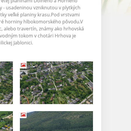
vretej planinami Dolného a Horného
 - usadeninou vzniknutou v plytkých
tky veľké planiny krasu.Pod vrstvami
oré horniny hlbokomorského pôvodu.V
, alebo travertín, známy ako hrhovská
m vodným tokom v chotári Hrhova je
ickej Jablonici.