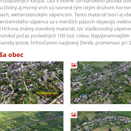
rozápadných karpát. Leží v doline Turnianskeho potoka zo
u.Dolný aj Horný vrch sú tvorené tým istým druhom horniny
ach, wettersteinským vápencom. Tento materiál tvorí aj vše
ersteinského vápenca sa v menších pásoch objavujú niekt
í Hrhova známy stavebný materiál, tzv. sladkovodný vápenec
 vznikol počas posledných 100 tisíc rokov. Najvýznamnejší
iansky potok, hrhovčanmi nazývaný Derék, prameniaci pri Sil
ša obec