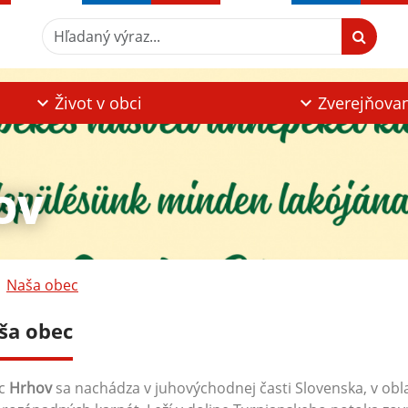
Hľadaný výraz...
Život v obci
Zverejňova
OV
Naša obec
ša obec
c
Hrhov
sa nachádza v juhovýchodnej časti Slovenska, v obl