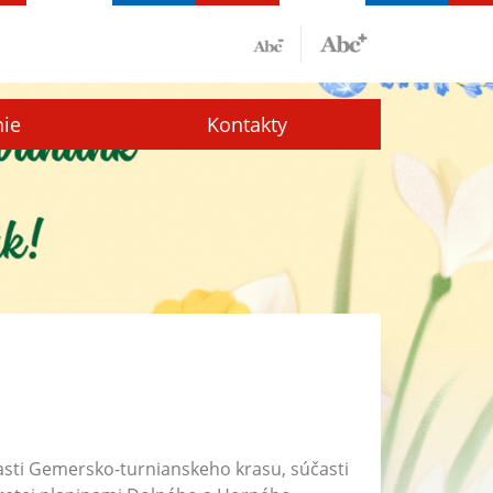
nie
Kontakty
asti Gemersko-turnianskeho krasu, súčasti