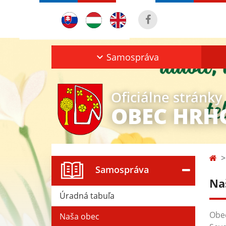
Samospráva
Oficiálne stránky
OBEC HRH
Samospráva
Na
Úradná tabuľa
Obe
Naša obec