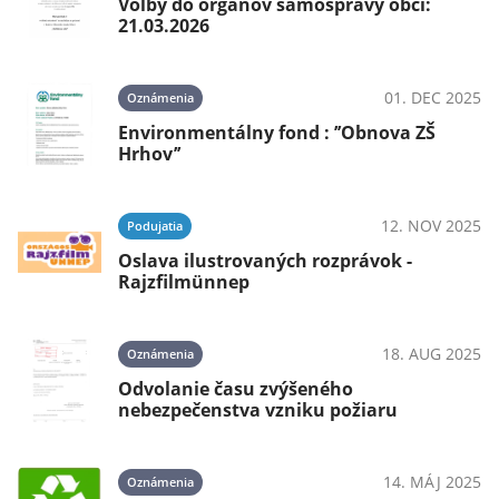
Voľby do orgánov samosprávy obcí:
21.03.2026
01. DEC 2025
Oznámenia
Environmentálny fond : ’’Obnova ZŠ
Hrhov’’
12. NOV 2025
Podujatia
Oslava ilustrovaných rozprávok -
Rajzfilmünnep
18. AUG 2025
Oznámenia
Odvolanie času zvýšeného
nebezpečenstva vzniku požiaru
14. MÁJ 2025
Oznámenia