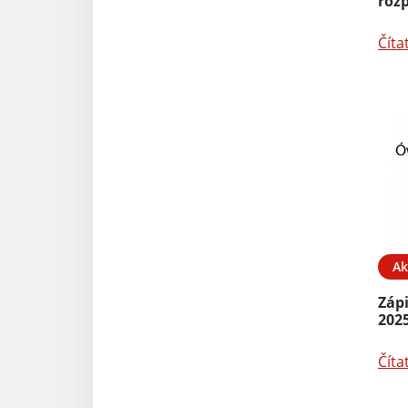
roz
Číta
Ak
Zápi
202
Číta