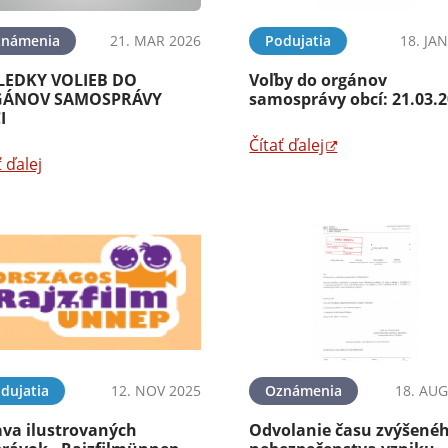
známenia
21. MAR 2026
Podujatia
18. JA
LEDKY VOLIEB DO
Voľby do orgánov
ÁNOV SAMOSPRÁVY
samosprávy obcí: 21.03.
I
Čítať ďalej
ť ďalej
dujatia
12. NOV 2025
Oznámenia
18. AUG
ava ilustrovaných
Odvolanie času zvýšené