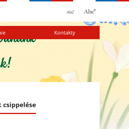
nie
Kontakty
 csippelése