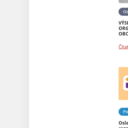
O
VÝS
ORG
OBC
Číta
Po
Osl