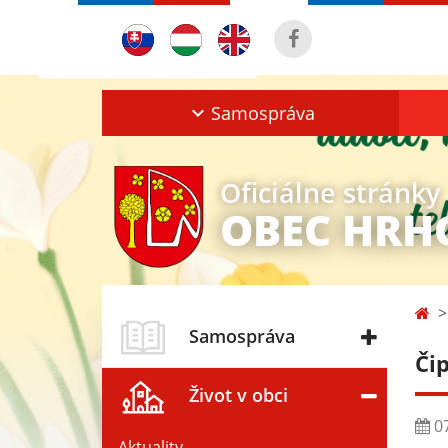
Samospráva
Oficiálne stránky
OBEC HRH
Samospráva
Či
Život v obci
07
Aktuality