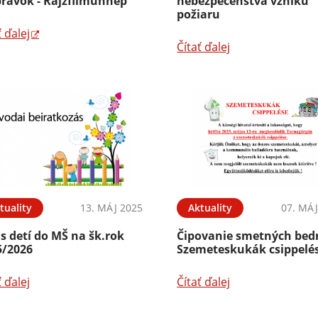
právok - Rajzfilmünnep
nebezpečenstva vzniku
požiaru
ť ďalej
Čítať ďalej
tuality
13. MÁJ 2025
Aktuality
07. MÁJ
s detí do MŠ na šk.rok
Čipovanie smetných bedn
5/2026
Szemeteskukák csippelé
ť ďalej
Čítať ďalej