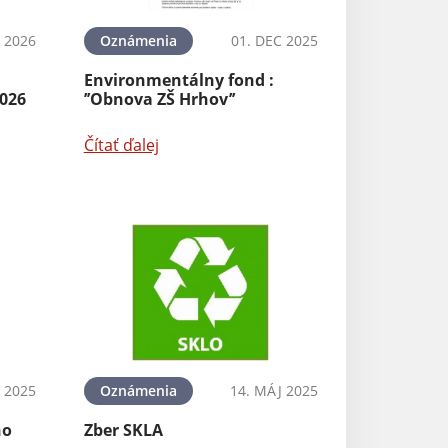
N 2026
Oznámenia
01. DEC 2025
Environmentálny fond :
2026
’’Obnova ZŠ Hrhov’’
Čítať ďalej
 2025
Oznámenia
14. MÁJ 2025
ho
Zber SKLA