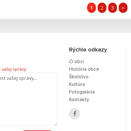
1
2
3
>
Rýchle odkazy
O obci
t vašej správy:
História obce
Školstvo
Kultúra
Fotogaléria
Kontakty