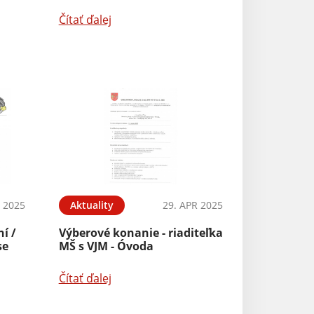
Čítať ďalej
 2025
Aktuality
29. APR 2025
í /
Výberové konanie - riaditeľka
se
MŠ s VJM - Óvoda
Čítať ďalej