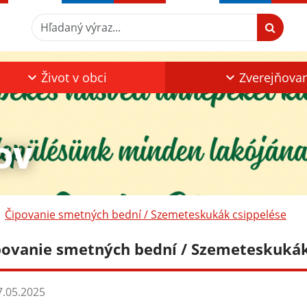
Hľadaný výraz...
Život v obci
Zverejňova
OV
Čipovanie smetných bední / Szemeteskukák csippelése
povanie smetných bední / Szemeteskukák
.05.2025