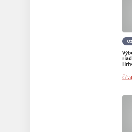
O
Výb
riad
Hrh
Číta