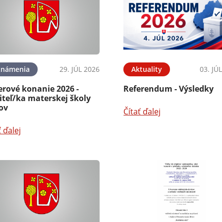
známenia
29. JÚL 2026
Aktuality
03. JÚ
erové konanie 2026 -
Referendum - Výsledky
iteľ/ka materskej školy
ov
Čítať ďalej
ť ďalej