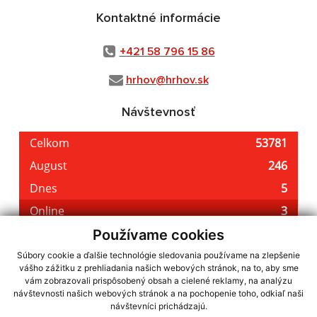
Kontaktné informácie
+421 58 796 15 86
hrhov@hrhov.sk
Návštevnosť
Používame cookies
Súbory cookie a ďalšie technológie sledovania používame na zlepšenie
vášho zážitku z prehliadania našich webových stránok, na to, aby sme
využite možnosť získavania aktuálnych informácií s využitím RSS
,
vám zobrazovali prispôsobený obsah a cielené reklamy, na analýzu
CMS systém (redakčný) systém ECHELON 2,
Mapa stránok
,
web portál
,
návštevnosti našich webových stránok a na pochopenie toho, odkiaľ naši
návštevníci prichádzajú.
webhosting
,
webex.digital, s.r.o.
,
domény
,
registrácia domény
,