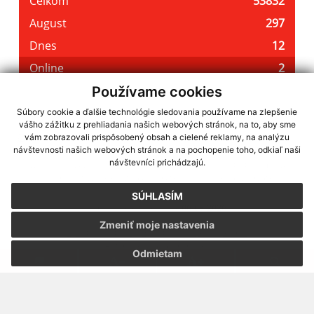
Používame cookies
Súbory cookie a ďalšie technológie sledovania používame na zlepšenie
vášho zážitku z prehliadania našich webových stránok, na to, aby sme
využite možnosť získavania aktuálnych informácií s využitím RSS
,
vám zobrazovali prispôsobený obsah a cielené reklamy, na analýzu
CMS systém (redakčný) systém ECHELON 2,
Mapa stránok
,
web portál
,
návštevnosti našich webových stránok a na pochopenie toho, odkiaľ naši
návštevníci prichádzajú.
webhosting
,
webex.digital, s.r.o.
,
domény
,
registrácia domény
,
spoločnosť webex.digital, s.r.o.
,
technický prevádzkovateľ
SÚHLASÍM
Posledná aktualizácia:
06.08.2026
Zmeniť moje nastavenia
Vytlačiť stránku
|
Vyhlásenie o prístupnosti
Autorské práva
|
Cookies
Odmietam
webdesign
|