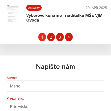
29. APR 2025
Aktuality
Výberové konanie - riaditeľka MŠ s VJM -
Óvoda
1
2
3
>
Napíšte nám
Meno:
Priezvisko: