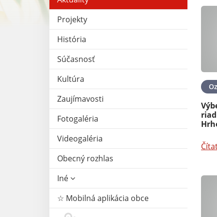
Projekty
História
Súčasnosť
Kultúra
O
Zaujímavosti
Výb
riad
Fotogaléria
Hrh
Videogaléria
Číta
Obecný rozhlas
Iné
☆ Mobilná aplikácia obce