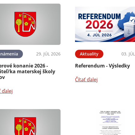
známenia
29. JÚL 2026
Aktuality
03. JÚ
erové konanie 2026 -
Referendum - Výsledky
iteľ/ka materskej školy
ov
Čítať ďalej
ť ďalej