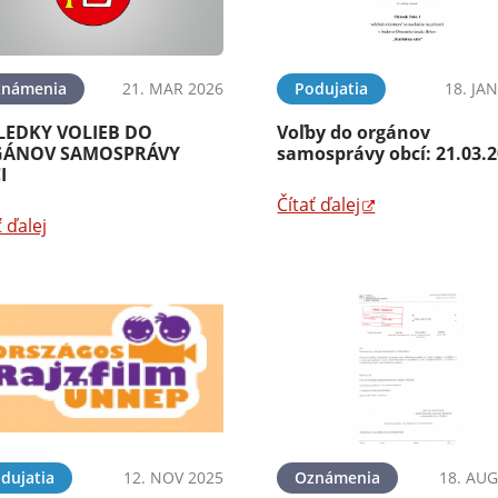
známenia
21. MAR 2026
Podujatia
18. JA
LEDKY VOLIEB DO
Voľby do orgánov
ÁNOV SAMOSPRÁVY
samosprávy obcí: 21.03.
I
Čítať ďalej
ť ďalej
dujatia
12. NOV 2025
Oznámenia
18. AUG