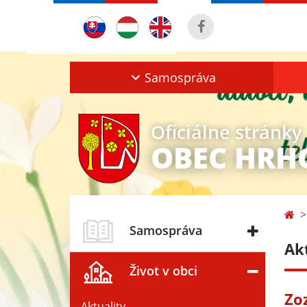
Samospráva
Oficiálne stránky
OBEC HRH
Samospráva
Ak
Život v obci
Zo
Aktuality