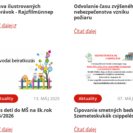
ava ilustrovaných
Odvolanie času zvýšené
právok - Rajzfilmünnep
nebezpečenstva vzniku
požiaru
ť ďalej
Čítať ďalej
tuality
13. MÁJ 2025
Aktuality
07. MÁJ
s detí do MŠ na šk.rok
Čipovanie smetných bedn
5/2026
Szemeteskukák csippelé
ť ďalej
Čítať ďalej