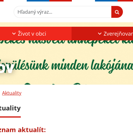
Hľadaný výraz...
Život v obci
Zverejňova
OV
Aktuality
tuality
znam aktualít: