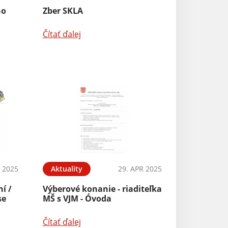
ho
Zber SKLA
Čítať ďalej
 2025
Aktuality
29. APR 2025
í /
Výberové konanie - riaditeľka
se
MŠ s VJM - Óvoda
Čítať ďalej