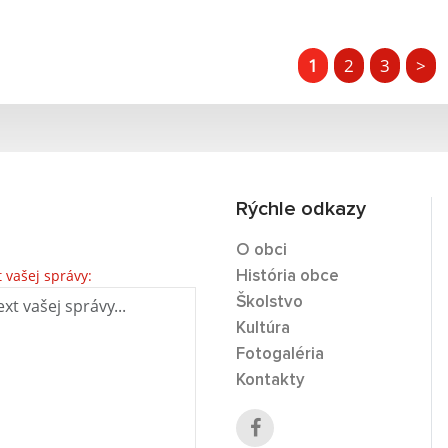
1
2
3
>
Rýchle odkazy
O obci
t vašej správy:
História obce
Školstvo
Kultúra
Fotogaléria
Kontakty