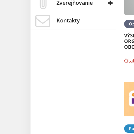
Zverejňovanie
Kontakty
O
VÝS
ORG
OBC
Číta
Po