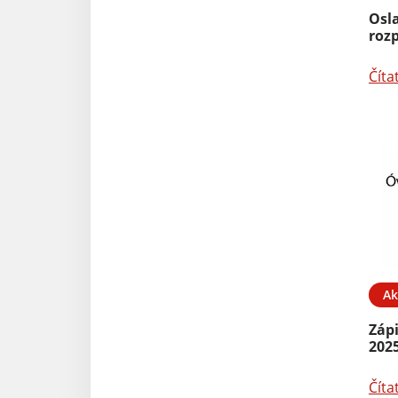
Osl
roz
Číta
Ak
Zápi
202
Číta