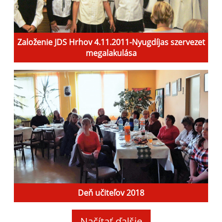
Založenie JDS Hrhov 4.11.2011-Nyugdíjas szervezet
megalakulása
Deň učiteľov 2018
Načítať ďalšie