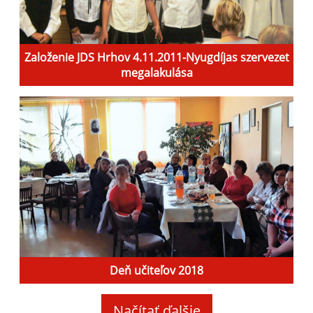
Založenie JDS Hrhov 4.11.2011-Nyugdíjas szervezet
megalakulása
Deň učiteľov 2018
Načítať ďalšie