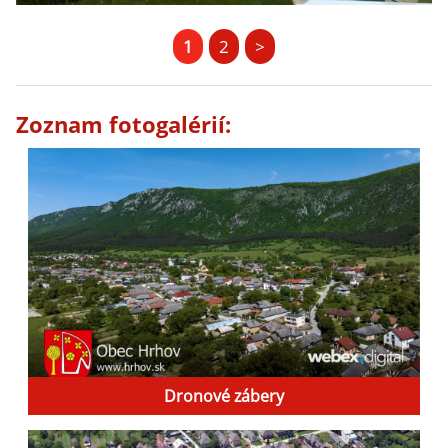
1
2
>
Zoznam fotogalérií:
Dronové zábery