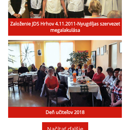
Založenie JDS Hrhov 4.11.2011-Nyugdíjas szervezet
megalakulása
Deň učiteľov 2018
Načítať ďalšie