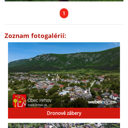
1
Zoznam fotogalérií:
Dronové zábery