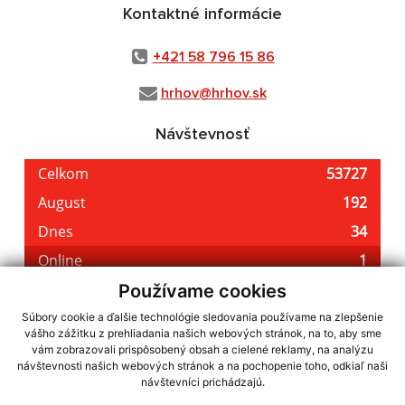
Kontaktné informácie
+421 58 796 15 86
hrhov@hrhov.sk
Návštevnosť
Používame cookies
Súbory cookie a ďalšie technológie sledovania používame na zlepšenie
vášho zážitku z prehliadania našich webových stránok, na to, aby sme
využite možnosť získavania aktuálnych informácií s využitím RSS
,
vám zobrazovali prispôsobený obsah a cielené reklamy, na analýzu
CMS systém (redakčný) systém ECHELON 2,
Mapa stránok
,
web portál
,
návštevnosti našich webových stránok a na pochopenie toho, odkiaľ naši
návštevníci prichádzajú.
webhosting
,
webex.digital, s.r.o.
,
domény
,
registrácia domény
,
spoločnosť webex.digital, s.r.o.
,
technický prevádzkovateľ