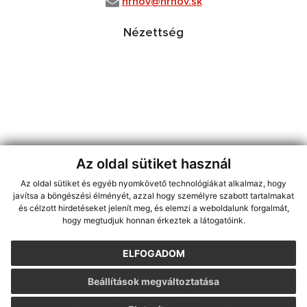
hrhov@hrhov.sk
Nézettség
Az oldal sütiket használ
Az oldal sütiket és egyéb nyomkövető technológiákat alkalmaz, hogy
használja ki a legfrissebb információk követését az RSS funkcióval
,
javítsa a böngészési élményét, azzal hogy személyre szabott tartalmakat
ECHELON 2 CMS rendszer (tartalomkezelő rendszer),
Honlaptérkép
,
és célzott hirdetéseket jelenít meg, és elemzi a weboldalunk forgalmát,
hogy megtudjuk honnan érkeztek a látogatóink.
Internetes portál
,
webhosting
,
webex.digital, s.r.o.
,
Domain-ek
,
Domain
regisztráció
,
spoločnosť webex.digital, s.r.o.
,
Webmester
ELFOGADOM
A legutolsó frissítés időpontja:
06.08.2026
Beállítások megváltoztatása
Nyomtatás
|
Hozzáférési nyilatkozat
Szerzői jogok
|
Cookie-k