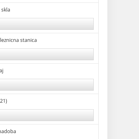
 skla
leznicna stanica
aj
21)
 nadoba