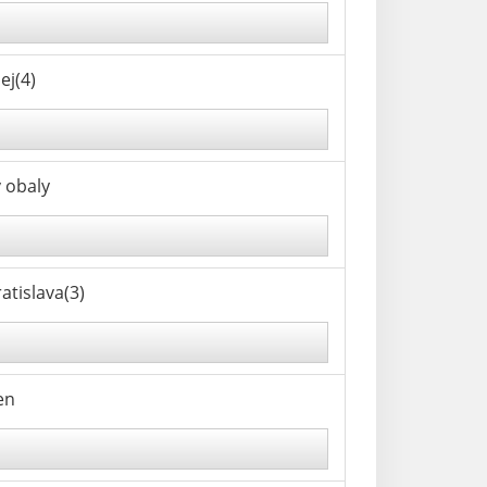
ej(4)
v obaly
tislava(3)
en