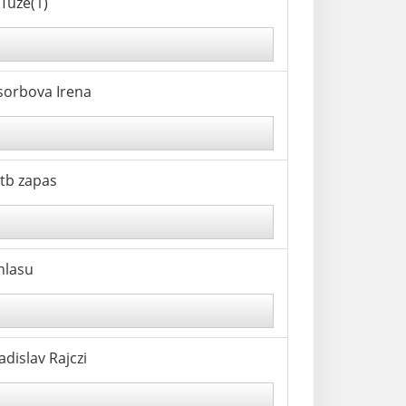
Tuze(1)
sorbova Irena
utb zapas
hlasu
dislav Rajczi