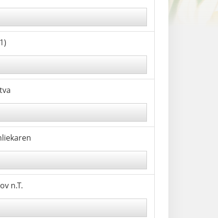
1)
tva
mliekaren
ov n.T.