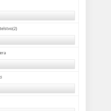
elstvo(2)
iera
ti