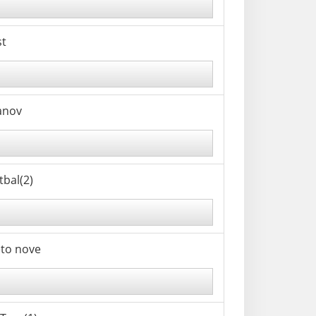
st
ranov
tbal(2)
eto nove