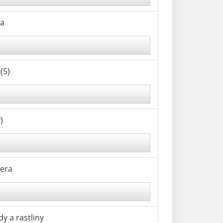
la
(5)
)
iera
y a rastliny