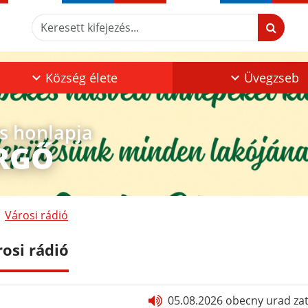
Keresett kifejezés...
Község élete
Üvegzseb
os honlapja
RGŐ
Városi rádió
rosi rádió
05.08.2026 obecny urad za