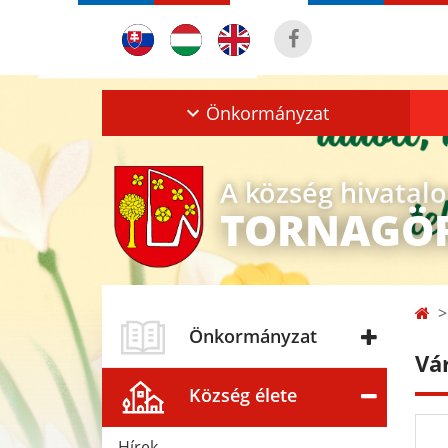
Önkormányzat
A község hivatal
TORNAGÖ
Önkormányzat
Vá
Község élete
Hírek