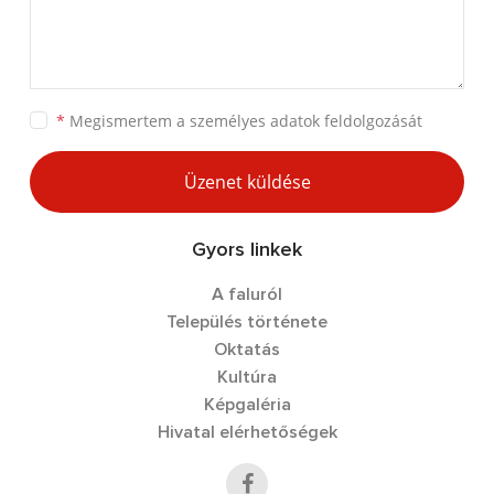
*
Megismertem a
személyes adatok feldolgozását
Üzenet küldése
Gyors linkek
A faluról
Település története
Oktatás
Kultúra
Képgaléria
Hivatal elérhetőségek