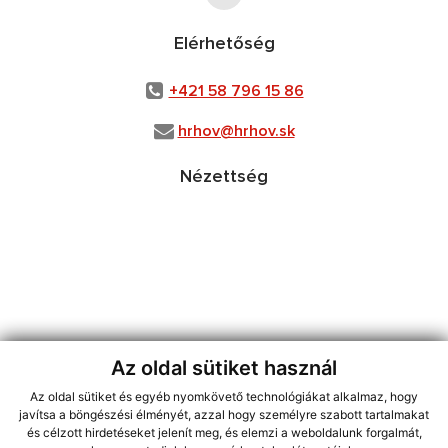
Elérhetőség
+421 58 796 15 86
hrhov@hrhov.sk
Nézettség
Az oldal sütiket használ
Az oldal sütiket és egyéb nyomkövető technológiákat alkalmaz, hogy
használja ki a legfrissebb információk követését az RSS funkcióval
,
javítsa a böngészési élményét, azzal hogy személyre szabott tartalmakat
ECHELON 2 CMS rendszer (tartalomkezelő rendszer),
Honlaptérkép
,
és célzott hirdetéseket jelenít meg, és elemzi a weboldalunk forgalmát,