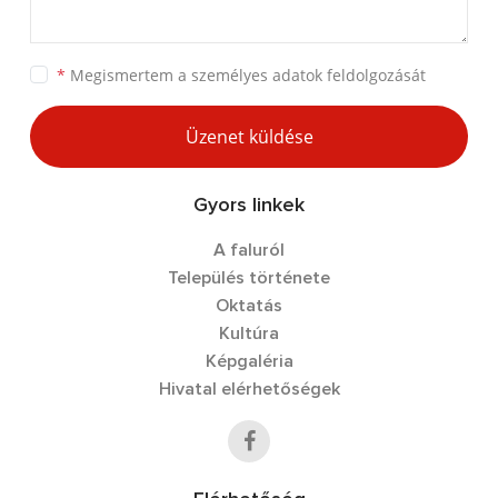
*
Megismertem a
személyes adatok feldolgozását
Üzenet küldése
Gyors linkek
A faluról
Település története
Oktatás
Kultúra
Képgaléria
Hivatal elérhetőségek