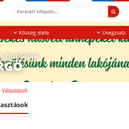
Keresett kifejezés...
Község élete
Üvegzseb
os honlapja
RGŐ
Választások
lasztások