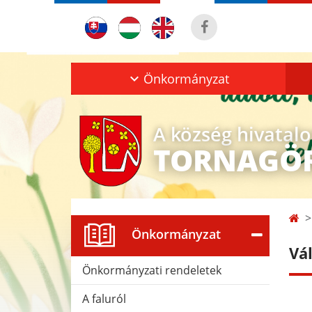
Önkormányzat
A község hivatal
TORNAGÖ
Önkormányzat
Vá
Önkormányzati rendeletek
A faluról