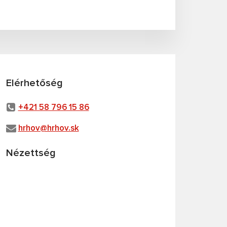
Elérhetőség
+421 58 796 15 86
hrhov@hrhov.sk
Nézettség