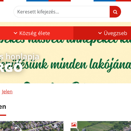
Keresett kifejezés...
Község élete
Üvegzseb
os honlapja
RGŐ
Jelen
en