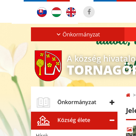
Önkormányzat
A község hivatal
TORNAGÖ
Önkormányzat
Jel
Község élete
Hírek