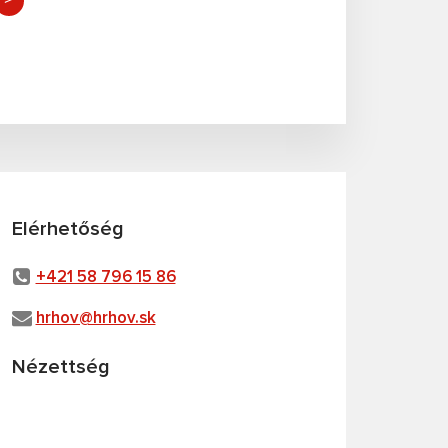
Elérhetőség
+421 58 796 15 86
hrhov@hrhov.sk
Nézettség