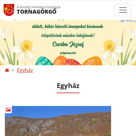
A község hivatalos honlapja
TORNAGÖRGŐ
Egyház
Egyház