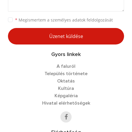
*
Megismertem a
személyes adatok feldolgozását
Üzenet küldése
Gyors linkek
A faluról
Település története
Oktatás
Kultúra
Képgaléria
Hivatal elérhetőségek