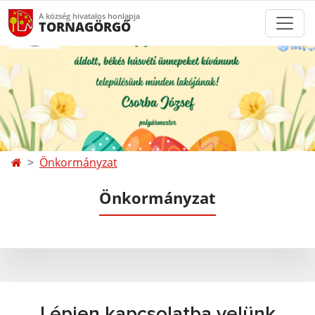
A község hivatalos honlapja
TORNAGÖRGŐ
Önkormányzat
Önkormányzat
Lépjen kapcsolatba velünk