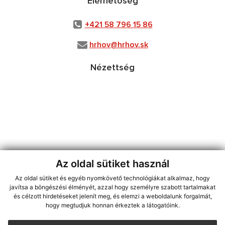
Elérhetőség
+421 58 796 15 86
hrhov@hrhov.sk
Nézettség
Az oldal sütiket használ
Az oldal sütiket és egyéb nyomkövető technológiákat alkalmaz, hogy
használja ki a legfrissebb információk követését az RSS funkcióval
,
javítsa a böngészési élményét, azzal hogy személyre szabott tartalmakat
ECHELON 2 CMS rendszer (tartalomkezelő rendszer),
Honlaptérkép
,
és célzott hirdetéseket jelenít meg, és elemzi a weboldalunk forgalmát,
hogy megtudjuk honnan érkeztek a látogatóink.
Internetes portál
,
webhosting
,
webex.digital, s.r.o.
,
Domain-ek
,
Domain
regisztráció
,
spoločnosť webex.digital, s.r.o.
,
Webmester