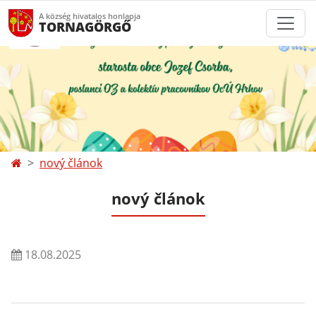
A község hivatalos honlapja
TORNAGÖRGŐ
nový článok
nový článok
18.08.2025