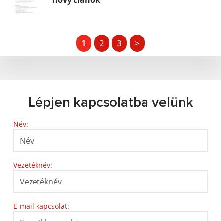
nový článok
1
2
3
>
Lépjen kapcsolatba velünk
Név:
Vezetéknév:
E-mail kapcsolat: