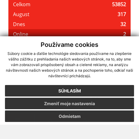
Používame cookies
Súbory cookie a ďalšie technológie sledovania používame na zlepšenie
vášho zážitku z prehliadania našich webových stránok, na to, aby sme
využite možnosť získavania aktuálnych informácií s využitím RSS
,
vám zobrazovali prispôsobený obsah a cielené reklamy, na analýzu
CMS systém (redakčný) systém ECHELON 2,
Mapa stránok
,
web portál
,
návštevnosti našich webových stránok a na pochopenie toho, odkiaľ naši
návštevníci prichádzajú.
webhosting
,
webex.digital, s.r.o.
,
domény
,
registrácia domény
,
spoločnosť webex.digital, s.r.o.
,
technický prevádzkovateľ
SÚHLASÍM
Posledná aktualizácia:
06.08.2026
Zmeniť moje nastavenia
Vytlačiť stránku
|
Vyhlásenie o prístupnosti
Autorské práva
|
Cookies
Odmietam
webdesign
|