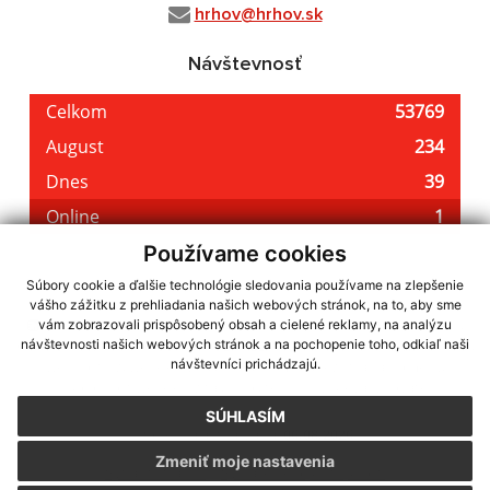
hrhov@hrhov.sk
Návštevnosť
Používame cookies
Súbory cookie a ďalšie technológie sledovania používame na zlepšenie
vášho zážitku z prehliadania našich webových stránok, na to, aby sme
využite možnosť získavania aktuálnych informácií s využitím RSS
,
vám zobrazovali prispôsobený obsah a cielené reklamy, na analýzu
CMS systém (redakčný) systém ECHELON 2,
Mapa stránok
,
web portál
,
návštevnosti našich webových stránok a na pochopenie toho, odkiaľ naši
návštevníci prichádzajú.
webhosting
,
webex.digital, s.r.o.
,
domény
,
registrácia domény
,
spoločnosť webex.digital, s.r.o.
,
technický prevádzkovateľ
SÚHLASÍM
Posledná aktualizácia:
06.08.2026
Zmeniť moje nastavenia
Vytlačiť stránku
|
Vyhlásenie o prístupnosti