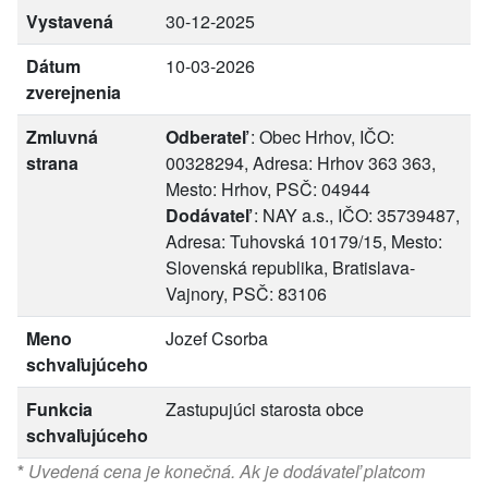
Vystavená
30-12-2025
Dátum
10-03-2026
zverejnenia
Zmluvná
Odberateľ
: Obec Hrhov, IČO:
strana
00328294, Adresa: Hrhov 363 363,
Mesto: Hrhov, PSČ: 04944
Dodávateľ
: NAY a.s., IČO: 35739487,
Adresa: Tuhovská 10179/15, Mesto:
Slovenská republika, Bratislava-
Vajnory, PSČ: 83106
Meno
Jozef Csorba
schvaľujúceho
Funkcia
Zastupujúci starosta obce
schvaľujúceho
*
Uvedená cena je konečná. Ak je dodávateľ platcom