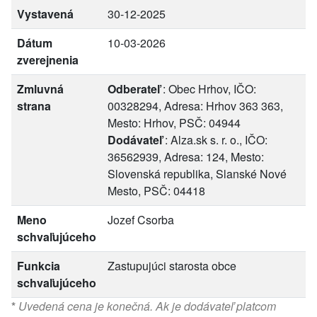
Vystavená
30-12-2025
Dátum
10-03-2026
zverejnenia
Zmluvná
Odberateľ
: Obec Hrhov, IČO:
strana
00328294, Adresa: Hrhov 363 363,
Mesto: Hrhov, PSČ: 04944
Dodávateľ
: Alza.sk s. r. o., IČO:
36562939, Adresa: 124, Mesto:
Slovenská republika, Slanské Nové
Mesto, PSČ: 04418
Meno
Jozef Csorba
schvaľujúceho
Funkcia
Zastupujúci starosta obce
schvaľujúceho
*
Uvedená cena je konečná. Ak je dodávateľ platcom