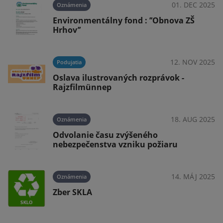
025
01. DEC 2025
Oznámenia
á
Environmentálny fond : ’’Obnova ZŠ
Hrhov’’
025
12. NOV 2025
Podujatia
Oslava ilustrovaných rozprávok -
Rajzfilmünnep
025
18. AUG 2025
Oznámenia
Odvolanie času zvýšeného
nebezpečenstva vzniku požiaru
025
14. MÁJ 2025
Oznámenia
Zber SKLA