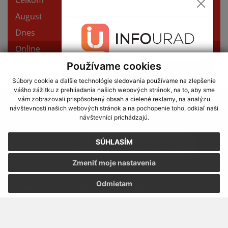
Používame cookies
Súbory cookie a ďalšie technológie sledovania používame na zlepšenie
vášho zážitku z prehliadania našich webových stránok, na to, aby sme
využite možnosť získavania aktuálnych informácií s využitím RSS
,
vám zobrazovali prispôsobený obsah a cielené reklamy, na analýzu
CMS systém (redakčný) systém ECHELON 2,
Mapa stránok
,
web portál
,
návštevnosti našich webových stránok a na pochopenie toho, odkiaľ naši
návštevníci prichádzajú.
webhosting
,
webex.digital, s.r.o.
,
domény
,
registrácia domény
,
spoločnosť webex.digital, s.r.o.
,
technický prevádzkovateľ
SÚHLASÍM
Posledná aktualizácia:
06.08.2026
Zmeniť moje nastavenia
Vytlačiť stránku
|
Vyhlásenie o prístupnosti
Autorské práva
|
Cookies
Odmietam
webdesign
|