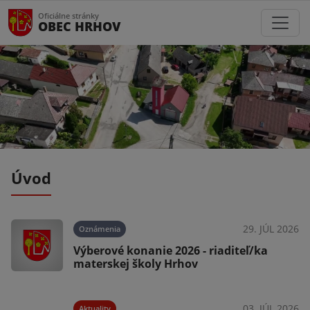
Oficiálne stránky
OBEC HRHOV
Úvod
025
29. JÚL 2026
Oznámenia
Výberové konanie 2026 - riaditeľ/ka
materskej školy Hrhov
025
03. JÚL 2026
Aktuality