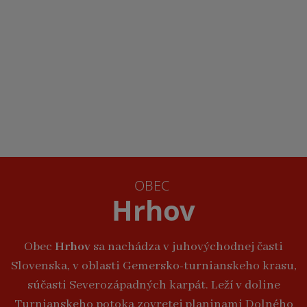
OBEC
Hrhov
Obec
Hrhov
sa nachádza v juhovýchodnej časti
Slovenska, v oblasti Gemersko-turnianskeho krasu,
súčasti Severozápadných karpát. Leží v doline
Turnianskeho potoka zovretej planinami Dolného