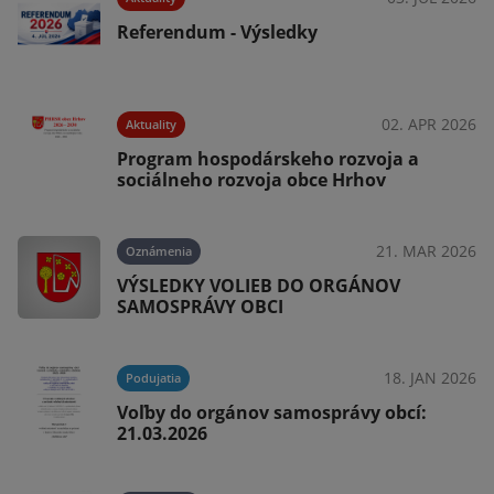
Referendum - Výsledky
025
02. APR 2026
Aktuality
-
Program hospodárskeho rozvoja a
sociálneho rozvoja obce Hrhov
025
21. MAR 2026
Oznámenia
VÝSLEDKY VOLIEB DO ORGÁNOV
SAMOSPRÁVY OBCI
025
18. JAN 2026
Podujatia
Voľby do orgánov samosprávy obcí:
21.03.2026