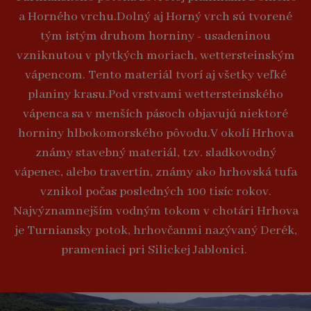
a Horného vrchu.Dolný aj Horný vrch sú tvorené
tým istým druhom horniny - usadeninou
vzniknutou v plytkých moriach, wettersteinským
vápencom. Tento materiál tvorí aj všetky veľké
planiny krasu.Pod vrstvami wettersteinského
vápenca sa v menších pásoch objavujú niektoré
horniny hlbokomorského pôvodu.V okolí Hrhova
známy stavebný materiál, tzv. sladkovodný
vápenec, alebo travertín, známy ako hrhovská tufa
vznikol počas posledných 100 tisíc rokov.
Najvýznamnejším vodným tokom v chotári Hrhova
je Turniansky potok, hrhovčanmi nazývaný Derék,
prameniaci pri Silickej Jablonici.