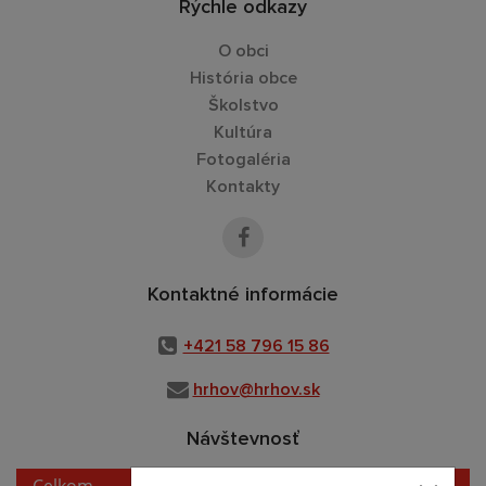
Rýchle odkazy
O obci
História obce
Školstvo
Kultúra
Fotogaléria
Kontakty
Kontaktné informácie
+421 58 796 15 86
hrhov@hrhov.sk
Návštevnosť