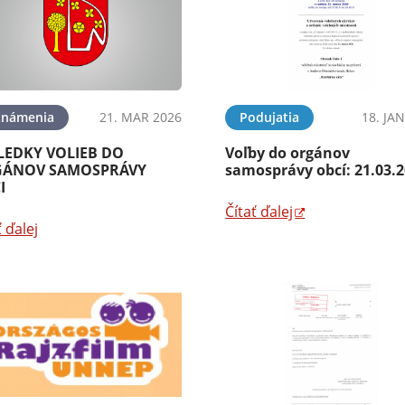
známenia
21. MAR 2026
Podujatia
18. JA
LEDKY VOLIEB DO
Voľby do orgánov
ÁNOV SAMOSPRÁVY
samosprávy obcí: 21.03.
I
Čítať ďalej
ť ďalej