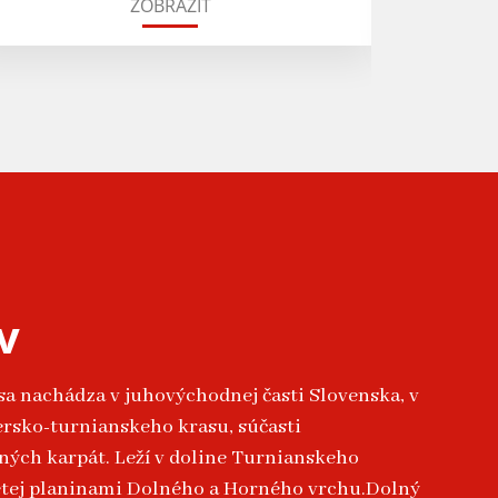
ZOBRAZIŤ
v
sa nachádza v juhovýchodnej časti Slovenska, v
rsko-turnianskeho krasu, súčasti
ých karpát. Leží v doline Turnianskeho
etej planinami Dolného a Horného vrchu.Dolný