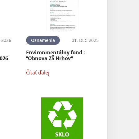
Aktuality
N 2026
Oznámenia
01. DEC 2025
Obecná schôdza
Environmentálny fond :
2026
’’Obnova ZŠ Hrhov’’
Čítať ďalej
Čítať ďalej
Oznámenia