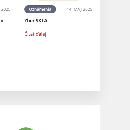
 2025
Oznámenia
14. MÁJ 2025
Odvoz komunál
ho
Zber SKLA
Čítať ďalej
Čítať ďalej