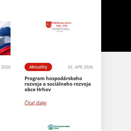
L 2026
Aktuality
02. APR 2026
Aktuality
Program hospodárskeho
Zápis detí do MŠ
rozvoja a sociálneho rozvoja
2025/2026
obce Hrhov
Čítať ďalej
Čítať ďalej