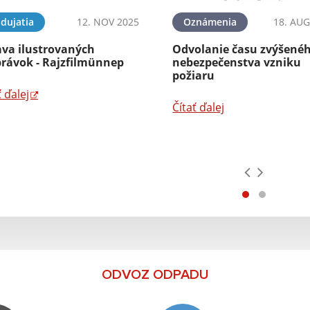
dujatia
12. NOV 2025
Oznámenia
18. AUG
ava ilustrovaných
Odvolanie času zvýšené
právok - Rajzfilmünnep
nebezpečenstva vzniku
požiaru
ť ďalej
Čítať ďalej
ODVOZ ODPADU