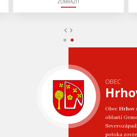
ZOBRAZIŤ
OBEC
Hrho
Obec
Hrhov
oblasti Geme
Severozápadn
potoka zovr