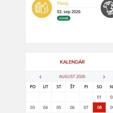
Plasty
02. sep 2026
streda
KALENDÁR
AUGUST 2026
PO
UT
ST
ŠT
PI
SO
N
01
0
03
04
05
06
07
08
0