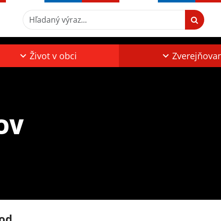
Hľadaný výraz...
Život v obci
Zverejňova
OV
od