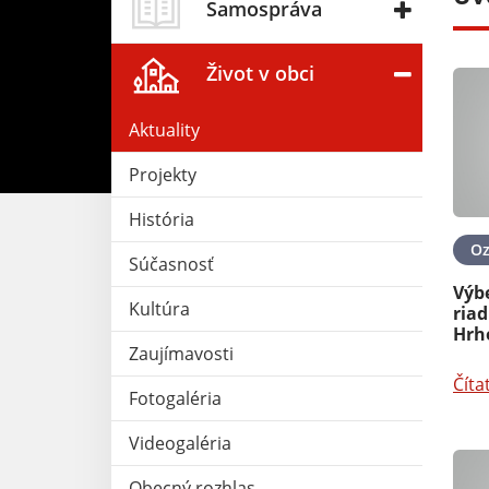
Samospráva
Život v obci
Aktuality
Projekty
História
07. MÁJ 2025
Aktuality
29. APR 2025
O
Súčasnosť
metných bední /
Výberové konanie - riaditeľka
Výb
Kultúra
ák csippelése
MŠ s VJM - Óvoda
riad
Hrh
Zaujímavosti
Čítať ďalej
Číta
Fotogaléria
Videogaléria
Obecný rozhlas