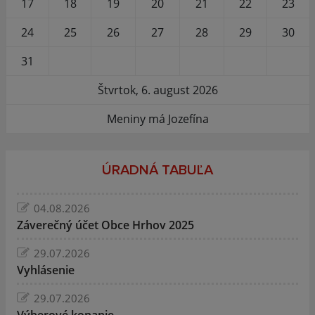
17
18
19
20
21
22
23
24
25
26
27
28
29
30
31
Štvrtok, 6. august 2026
Meniny má Jozefína
ÚRADNÁ TABUĽA
04.08.2026
Záverečný účet Obce Hrhov 2025
29.07.2026
Vyhlásenie
29.07.2026
Výberové konanie