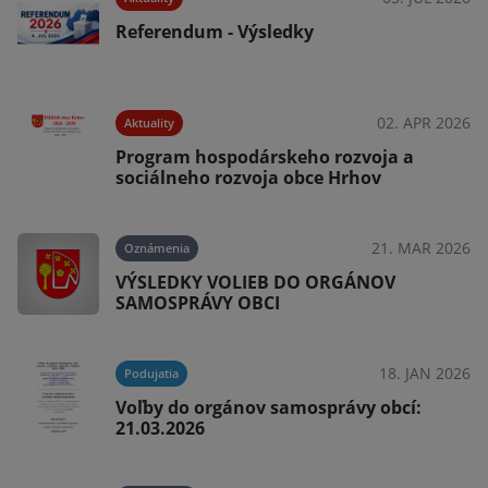
Referendum - Výsledky
025
02. APR 2026
Aktuality
-
Program hospodárskeho rozvoja a
sociálneho rozvoja obce Hrhov
025
21. MAR 2026
Oznámenia
VÝSLEDKY VOLIEB DO ORGÁNOV
SAMOSPRÁVY OBCI
025
18. JAN 2026
Podujatia
Voľby do orgánov samosprávy obcí:
21.03.2026