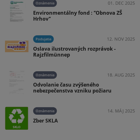
025
01. DEC 2025
Oznámenia
á
Environmentálny fond : ’’Obnova ZŠ
Hrhov’’
025
12. NOV 2025
Podujatia
Oslava ilustrovaných rozprávok -
Rajzfilmünnep
025
18. AUG 2025
Oznámenia
Odvolanie času zvýšeného
nebezpečenstva vzniku požiaru
025
14. MÁJ 2025
Oznámenia
Zber SKLA