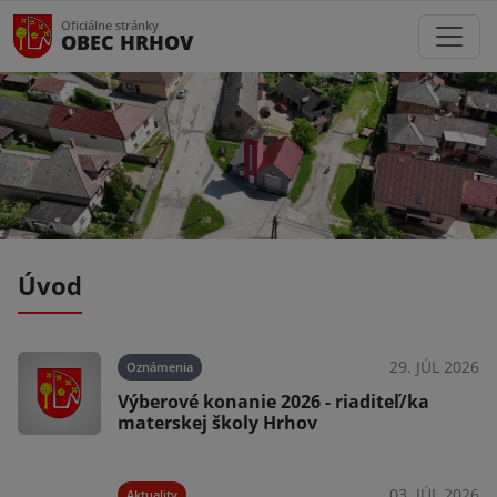
Oficiálne stránky
OBEC HRHOV
Úvod
025
29. JÚL 2026
Oznámenia
Výberové konanie 2026 - riaditeľ/ka
materskej školy Hrhov
025
03. JÚL 2026
Aktuality