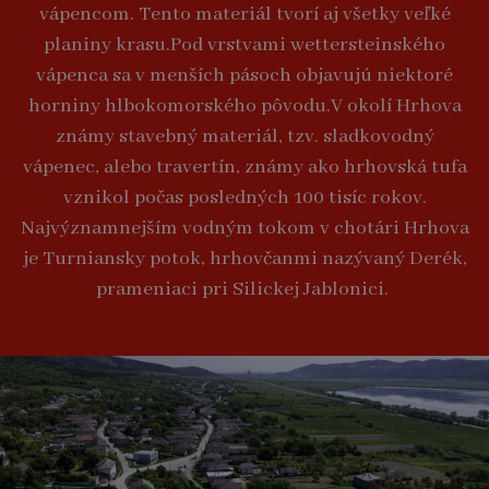
vápencom. Tento materiál tvorí aj všetky veľké
planiny krasu.Pod vrstvami wettersteinského
vápenca sa v menších pásoch objavujú niektoré
horniny hlbokomorského pôvodu.V okolí Hrhova
známy stavebný materiál, tzv. sladkovodný
vápenec, alebo travertín, známy ako hrhovská tufa
vznikol počas posledných 100 tisíc rokov.
Najvýznamnejším vodným tokom v chotári Hrhova
je Turniansky potok, hrhovčanmi nazývaný Derék,
prameniaci pri Silickej Jablonici.